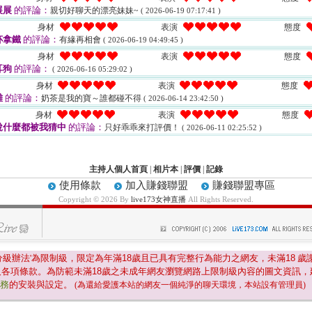
展展
的評論：
親切好聊天的漂亮妹妹~
( 2026-06-19 07:17:41 )
身材
表演
態度
杯拿鐵
的評論：
有緣再相會
( 2026-06-19 04:49:45 )
身材
表演
態度
耳狗
的評論：
( 2026-06-16 05:29:02 )
身材
表演
態度
雞
的評論：
奶茶是我的寶～誰都碰不得
( 2026-06-14 23:42:50 )
身材
表演
態度
說什麼都被我猜中
的評論：
只好乖乖來打評價！
( 2026-06-11 02:25:52 )
主持人個人首頁
|
相片本
|
評價
|
記錄
使用條款
加入賺錢聯盟
賺錢聯盟專區
Copyright © 2026 By
live173女神直播
All Rights Reserved.
分級辦法'為限制級，限定為年滿
18
歲且已具有完整行為能力之網友，未滿
18
歲
及各項條款。為防範未滿
18
歲之未成年網友瀏覽網路上限制級內容的圖文資訊，
服務
的安裝與設定。
(為還給愛護本站的網友一個純淨的聊天環境，本站設有管理員)