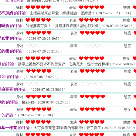
ㄧㄤˊ
的評論：
慢慢的進入妳的世界~
( 2026-08-08 14:41:34 )
身材
表演
態度
茶不加奶
的評論：
主播笑起來超可愛，綠播健談！是綠播！
( 2026-08-05 23:56:13 )
身材
表演
態度
口啤酒
的評論：
我老婆真可愛！！是綠播沒表演！談心好對像
( 2026-07-20 23:50:25 )
身材
表演
態度
零貳零
的評論：
( 2026-07-20 23:49:59 )
身材
表演
態度
眠的熊
的評論：
( 2026-07-20 23:21:05 )
身材
表演
態度
昂
的評論：
請帶上禮貌不要求不到留負評，心胸寬大一點才會好棒棒
( 2026-07-08 07:0
身材
表演
態度
1121
的評論：
( 2026-07-08 07:02:20 )
身材
表演
態度
野狼哥哥
的評論：
( 2026-07-08 02:56:02 )
身材
表演
態度
車的
的評論：
撞到y腰
( 2026-07-04 03:24:35 )
身材
表演
態度
c
的評論：
( 2026-07-03 01:29:38 )
身材
表演
態度
原萃一樣寬
的評論：
太可愛漂亮惹 聊天真的都接得住 愛了愛了
( 2026-06-25 08:55:19 
身材
表演
態度