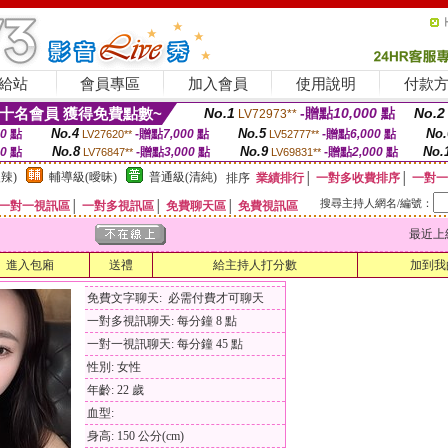
給站
會員專區
加入會員
使用說明
付款
十名會員 獲得免費點數~
No.1
-贈點
10,000
點
No.2
LV72973**
No.4
No.5
No.
00
點
-贈點
7,000
點
-贈點
6,000
點
LV27620**
LV52777**
No.8
No.9
No.
00
點
-贈點
3,000
點
-贈點
2,000
點
LV76847**
LV69831**
辣)
輔導級(曖昧)
普通級(清純)
排序
業績排行
│
一對多收費排序
│
一對一
搜尋主持人網名/編號：
一對一視訊區
│
一對多視訊區
│
免費聊天區
│
免費視訊區
最近上線時間
進入包廂
送禮
給主持人打分數
加到我
免費文字聊天: 必需付費才可聊天
一對多視訊聊天: 每分鐘 8 點
一對一視訊聊天: 每分鐘 45 點
性別: 女性
年齡: 22 歲
血型:
身高: 150 公分(cm)