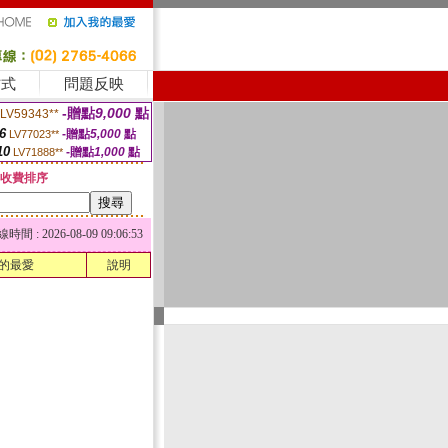
方式
問題反映
-贈點
9,000
點
LV59343**
6
-贈點
5,000
點
LV77023**
10
-贈點
1,000
點
LV71888**
收費排序
 : 2026-08-09 09:06:53
的最愛
說明