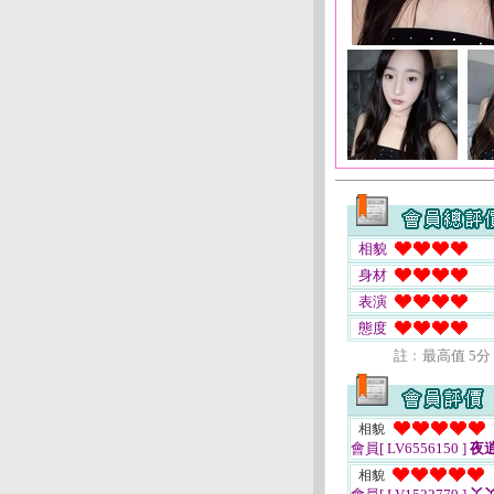
相貌
身材
表演
態度
註﹕最高值 5分
相貌
會員[ LV6556150 ]
夜
相貌