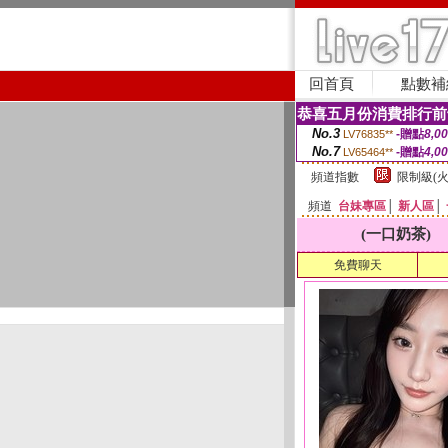
回首頁
點數補
恭喜五月份消費排行前
No.3
-贈點
8,0
LV76835**
No.7
-贈點
4,0
LV65464**
頻道指數
限制級(火
頻道
台妹專區
│
新人區
│
(一口奶茶)
免費聊天